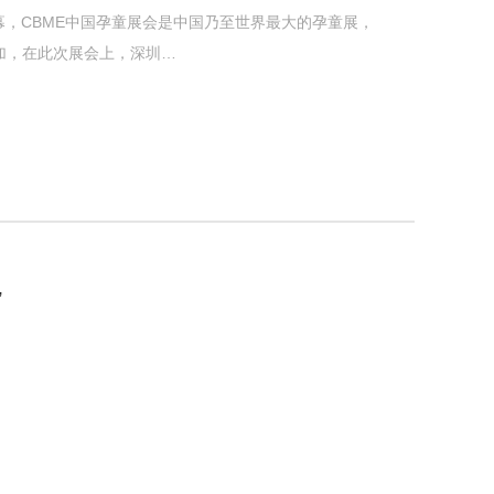
开幕，CBME中国孕童展会是中国乃至世界最大的孕童展，
加，在此次展会上，深圳…
”