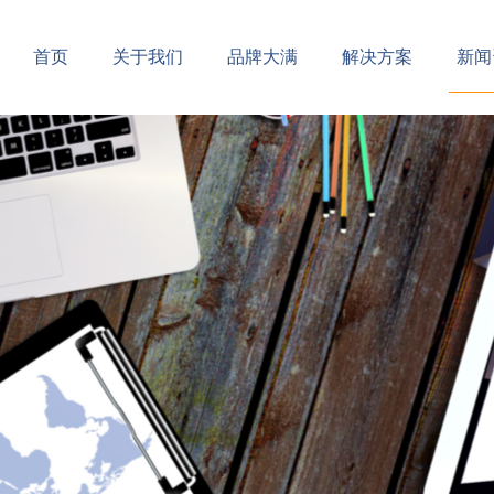
首页
关于我们
品牌大满
解决方案
新闻
公司简介
企业文化
创意设计
公司
企业架构
宣传视频
产品中心
行业
领导致辞
合作伙伴
智能包装
展会
资质荣誉
发展历程
产业基地
营销网络